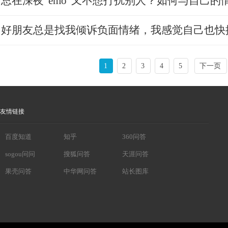
总在深夜“emo”又不想打扰别人？如何与自己的
好朋友总是找我倾诉负面情绪，我感觉自己也快抑
1
2
3
4
5
下一页
友情链接
百度知道
知乎
360问答
sogou问问
搜狐问答
天涯问答
果壳问答
中华网问答
站长图库