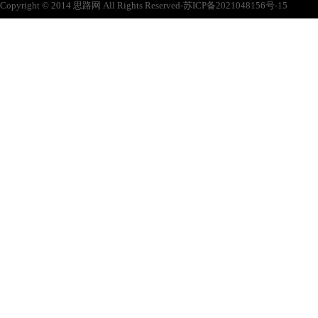
Copyright © 2014 思路网 All Rights Reserved-苏ICP备2021048156号-15