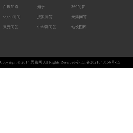
百度知道
知乎
360问答
sogou问问
搜狐问答
天涯问答
果壳问答
中华网问答
站长图库
Copyright © 2014 思路网 All Rights Reserved-苏ICP备2021048156号-15