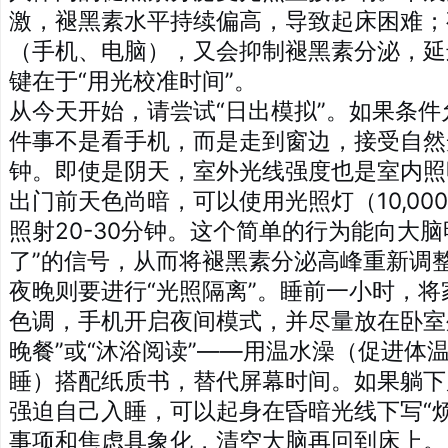
激，褪黑素水平持续偏高，导致起床困难；
（手机、电脑），又会抑制褪黑素分泌，延
键在于“用光校准时间”。
从今天开始，请尝试“日出模拟”。如果条
件事不是看手机，而是走到窗边，接受自然光
钟。即使是阴天，室外光线强度也是室内照
出门前天色尚暗，可以使用光照灯（10,00
照射20-30分钟。这个简单的行为能向大脑
了”的信号，从而将褪黑素分泌高峰重新调
夜晚则要进行“光照隔离”。睡前一小时，
色调，手机开启夜间模式，并尽量放在卧室
晚餐”或“沐浴阅读”——用温水澡（促进体
睡）搭配纸质书，替代屏幕时间。如果躺下
强迫自己入睡，可以起身在昏暗光线下写“
事项和焦虑具象化，清空大脑再回到床上。