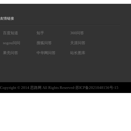
友情链接
百度知道
知乎
360问答
sogou问问
搜狐问答
天涯问答
果壳问答
中华网问答
站长图库
Copyright © 2014 思路网 All Rights Reserved-苏ICP备2021048156号-15