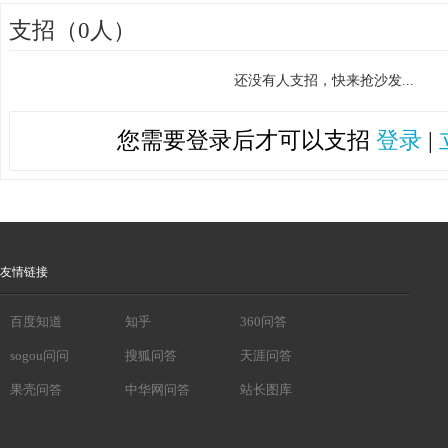
支招（0人）
还没有人支招，快来抢沙发...
您需要登录后才可以支招
登录
|
友情链接
百度知道
知乎
360问答
sogou问问
搜狐问答
天涯问答
果壳问答
中华网问答
站长图库