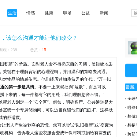
生活
情感
健康
职场
公益
新闻
扔，该怎么沟通才能让他们改变？
5 被围观：239 悬赏：
15
“囤积癖”的矛盾。面对老人舍不得扔东西的习惯，硬碰硬地丢
，关键在于理解背后的心理逻辑，并用温和的策略去沟通。
和对物品的情感依恋。他们经历过物质贫乏的年代，“万一以
通的第一步是共情
。不要一上来就批判“垃圾”，而是可以
最新. .
用攒下来的，每一件都有它的用处，我们理解您舍不得。”
全球
以帮老人划定一个“安全区”。例如，明确客厅、公共通道是大
哪些
卧室或一个专属储物间，可以适当保留他们的“宝贝”。这样既
想做
域的舒适度。
让老人产生被剥夺的恐慌。您可以尝试“以旧换新”或“变废为
想捐
回收机构，告诉老人这些衣服会变成环保材料或捐给有需要的
跨部