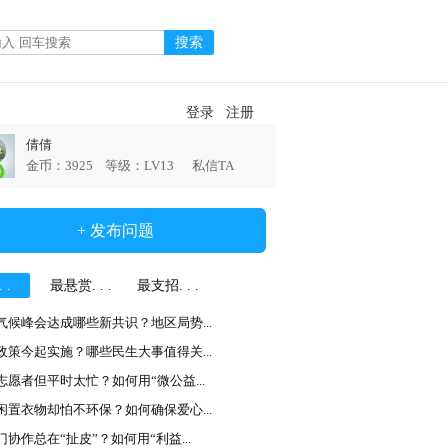
登录
注册
倩倩
金币：3925 等级：LV13
私信TA
+ 发布问题
 .
最悬赏. . .
最支招. . .
气候峰会达成哪些新共识？地区局势...
政策今起实施？哪些民生大事值得关...
志愿者但平时太忙？如何用“微公益...
闲置衣物却怕不环保？如何确保爱心...
门协作总在“扯皮”？如何用“利益...