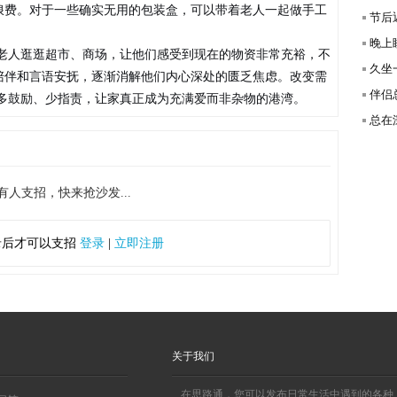
被浪费。对于一些确实无用的包装盒，可以带着老人一起做手工
节后
晚上
老人逛逛超市、商场，让他们感受到现在的物资非常充裕，不
久坐
的陪伴和言语安抚，逐渐消解他们内心深处的匮乏焦虑。改变需
伴侣
多鼓励、少指责，让家真正成为充满爱而非杂物的港湾。
总在深
有人支招，快来抢沙发...
录后才可以支招
登录
|
立即注册
关于我们
在思路通，您可以发布日常生活中遇到的各种