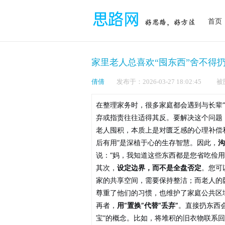
首页
家里老人总喜欢“囤东西”舍不得
倩倩
发布于：2026-03-27 18:02:4
在整理家务时，很多家庭都会遇到与长辈
弃或指责往往适得其反。要解决这个问题
老人囤积，本质上是对匮乏感的心理补偿
后有用”是深植于心的生存智慧。因此，
沟
说：“妈，我知道这些东西都是您省吃俭
其次，
设定边界，而不是全盘否定
。您可
家的共享空间，需要保持整洁；而老人的
尊重了他们的习惯，也维护了家庭公共区
再者，
用“置换”代替“丢弃”
。直接扔东西会
宝”的概念。比如，将堆积的旧衣物联系