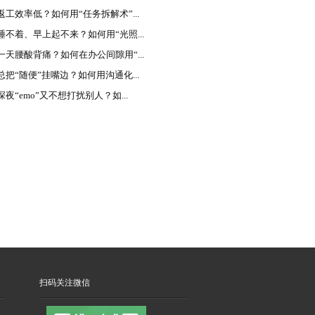
返工效率低？如何用“任务拆解术”...
睡不着、早上起不来？如何用“光照...
一天腰酸背痛？如何在办公间隙用“...
总把“随便”挂嘴边？如何用沟通化...
夜“emo”又不想打扰别人？如...
扫码关注微信