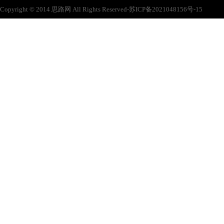
Copyright © 2014 思路网 All Rights Reserved-苏ICP备2021048156号-15