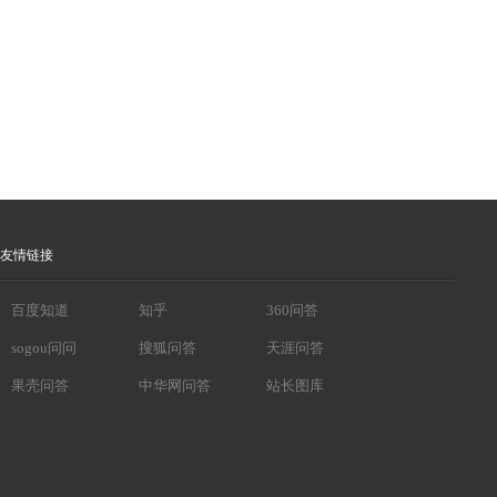
友情链接
百度知道
知乎
360问答
sogou问问
搜狐问答
天涯问答
果壳问答
中华网问答
站长图库