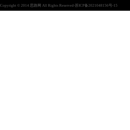
Copyright © 2014 思路网 All Rights Reserved-苏ICP备2021048156号-15