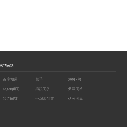
友情链接
百度知道
知乎
360问答
sogou问问
搜狐问答
天涯问答
果壳问答
中华网问答
站长图库