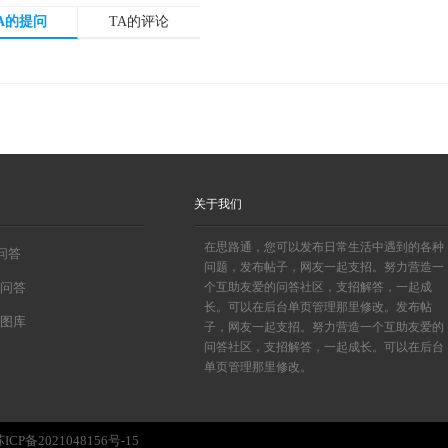
A的提问
TA的评论
关于我们
在思路通，您可以发布日常生活中遇到的各种
0问答
问题，发布帖子，网友一起支招。努力营造一
问答
个互助友爱的问答社区，支招解答，一起成
长。可以在后台单页管理那里修改。发布帖
图库
子，网友一起支招。努力营造一个互助友爱的
问答社区，支招解答，一起成长。可以在后台
单页管理那里修改。
d-苏ICP备2021048156号-15